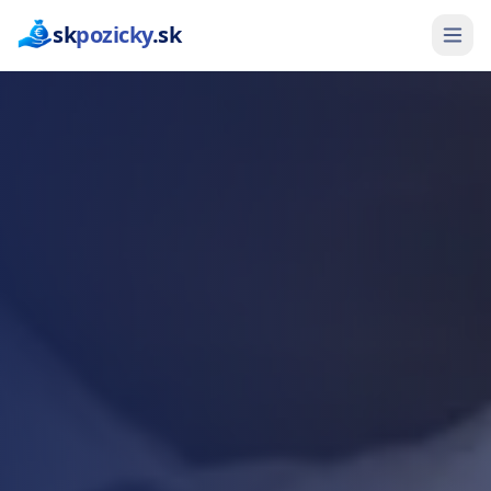
sk
pozicky
.sk