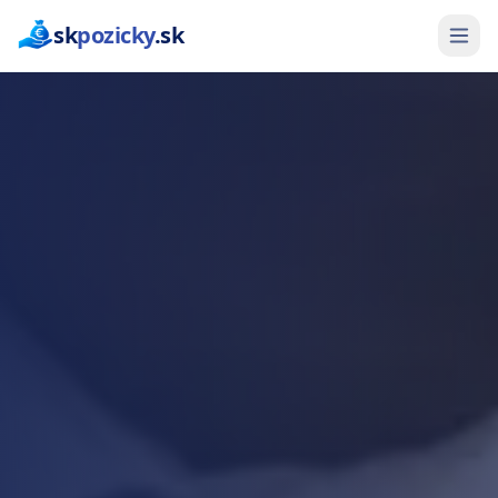
sk
pozicky
.sk