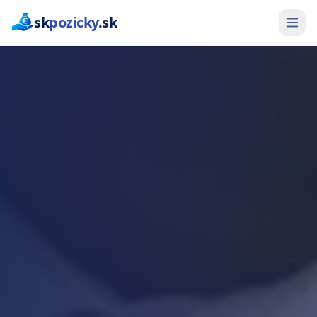
sk
pozicky
.sk