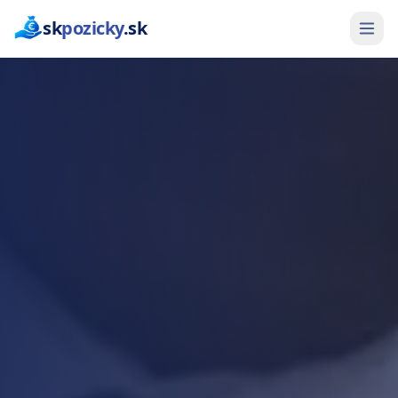
sk
pozicky
.sk