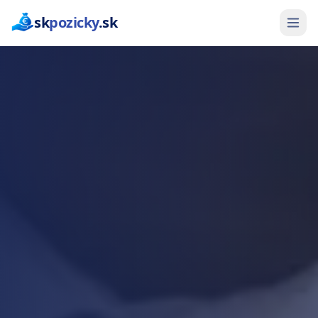
sk
pozicky
.sk