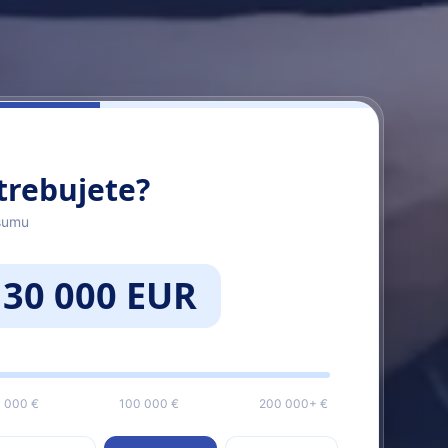
trebujete?
sumu
30 000 EUR
 000 €
100 000 €
200 000+ €