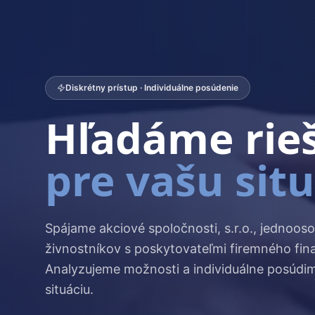
Diskrétny prístup · Individuálne posúdenie
Hľadáme rie
pre vašu sit
Spájame akciové spoločnosti, s.r.o., jednooso
živnostníkov s poskytovateľmi firemného fin
Analyzujeme možnosti a individuálne posúdi
situáciu.