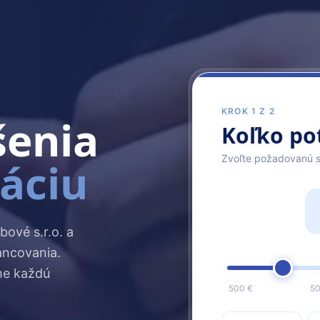
KROK 1 Z 2
šenia
Koľko po
Zvoľte požadovanú 
uáciu
bové s.r.o. a
ancovania.
me každú
500 €
50