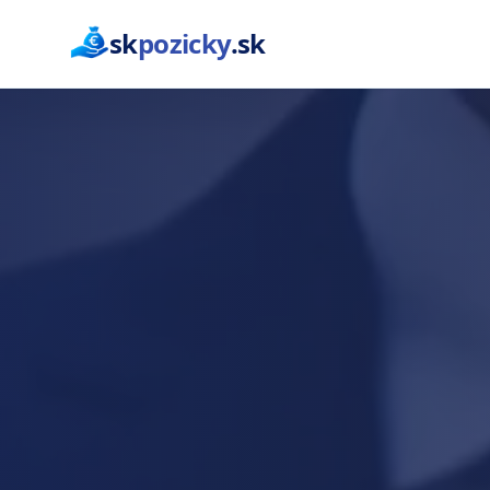
sk
pozicky
.sk