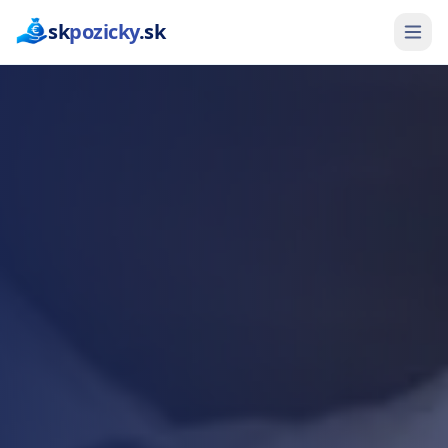
sk
pozicky
.sk