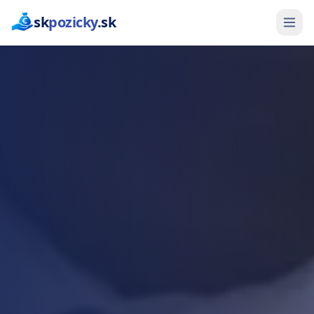
sk
pozicky
.sk