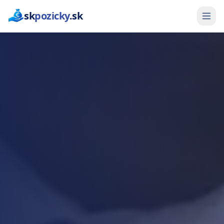
sk
pozicky
.sk