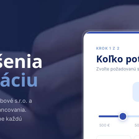
KROK 1 Z 2
šenia
Koľko po
Zvoľte požadovanú 
uáciu
bové s.r.o. a
ancovania.
me každú
500 €
50