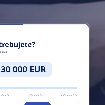
trebujete?
sumu
30 000 EUR
 000 €
100 000 €
200 000+ €