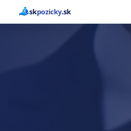
sk
pozicky
.sk