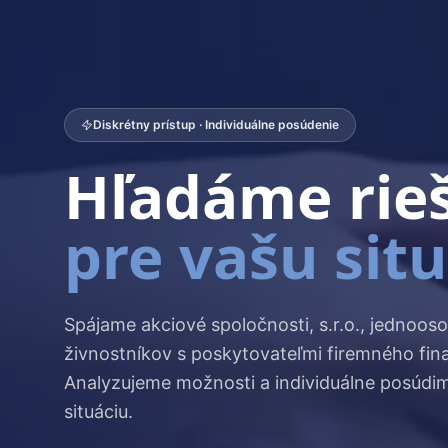
Diskrétny prístup · Individuálne posúdenie
Hľadáme rie
pre vašu sit
Spájame akciové spoločnosti, s.r.o., jednooso
živnostníkov s poskytovateľmi firemného fin
Analyzujeme možnosti a individuálne posúdi
situáciu.