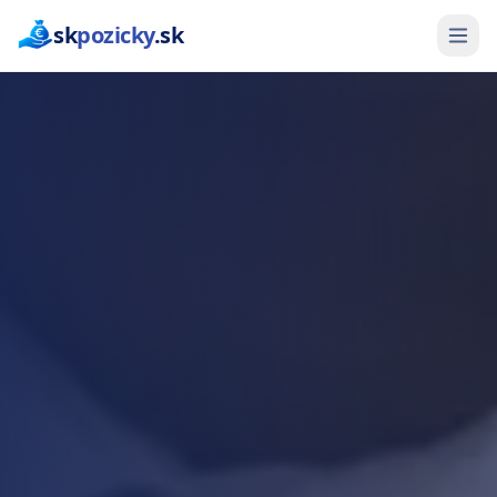
sk
pozicky
.sk