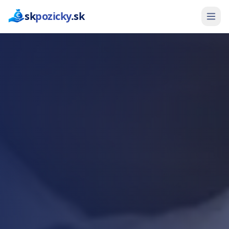
sk
pozicky
.sk