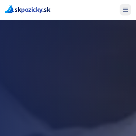
sk
pozicky
.sk