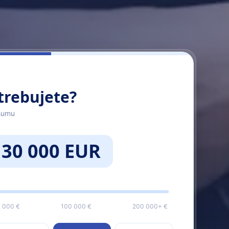
trebujete?
sumu
30 000 EUR
 000 €
100 000 €
200 000+ €