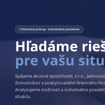
Diskrétny prístup · Individuálne posúdenie
Hľadáme rie
pre vašu sit
Spájame akciové spoločnosti, s.r.o., jednooso
živnostníkov s poskytovateľmi firemného fin
Analyzujeme možnosti a individuálne posúdi
situáciu.