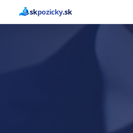
sk
pozicky
.sk